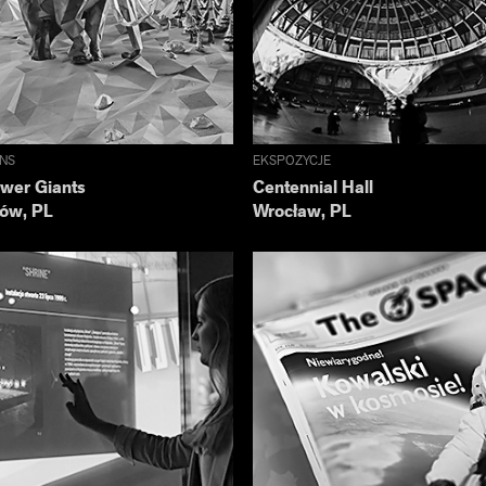
ONS
EKSPOZYCJE
wer Giants
Centennial Hall
tów, PL
Wrocław, PL