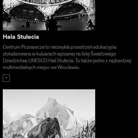
Hala Stulecia
Centrum Poznawcze to niezwykła przestrzeń edukacyjna
zlokalizowana w kuluarach wpisanej na listę Światowego
Dziedzictwa UNESCO Hali Stulecia. To także jedno z najbardziej
multimedialnych miejsc we Wrocławiu.