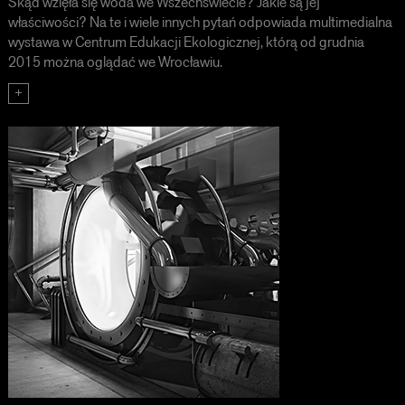
Skąd wzięła się woda we Wszechświecie? Jakie są jej
właściwości? Na te i wiele innych pytań odpowiada multimedialna
wystawa w Centrum Edukacji Ekologicznej, którą od grudnia
2015 można oglądać we Wrocławiu.