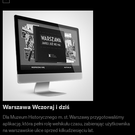
Warszawa Wczoraj i dziś
Dla Muzeum Historycznego m. st. Warszawy przygotowaliśmy
aplikację, która pełni rolę wehikułu czasu, zabierając użytkownika
na warszawskie ulice sprzed kilkudziesięciu lat.