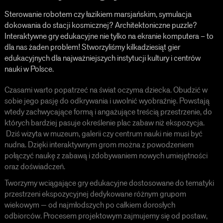
Sterowanie robotem czy łazikiem marsjańskim, symulacja
dokowania do stacji kosmicznej? Architektoniczne puzzle?
Interaktywne gry edukacyjne nie tylko na ekranie komputera – to
dla nas żaden problem! Stworzyliśmy kilkadziesiąt gier
edukacyjnych dla najważniejszych instytucji kultury i centrów
nauki w Polsce.
Czasami warto popatrzeć na świat oczyma dziecka. Obudzić w
sobie jego pasję do odkrywania i uwolnić wyobraźnię. Powstają
wtedy zachwycające formą i angażujące treścią przestrzenie, do
których bardziej pasuje określenie plac zabaw niż ekspozycja.
Dziś wizyta w muzeum, galerii czy centrum nauki nie musi być
nudna. Dzięki interaktywnym grom można z powodzeniem
połączyć naukę z zabawą i zdobywaniem nowych umiejętności
oraz doświadczeń.
Tworzymy wciągające gry edukacyjne dostosowane do tematyki
przestrzeni ekspozycyjnej dedykowane różnym grupom
wiekowym — od najmłodszych po całkiem dorosłych
odbiorców.
Procesem projektowym zajmujemy się od postaw,