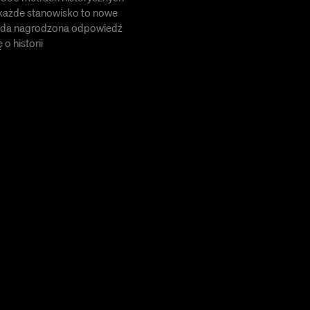
 każde stanowisko to nowe
ażda nagrodzona odpowiedź
o historii