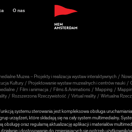
ca
O nas
medialne Muzea – Projekty i realizacja wystaw interaktywnych
Nowo
tucja Kultury
Projektowanie wystaw muzealnych i centrów nauki
medialne
Film i animacja
Films & Animations
Mapping
Mappi
lity
Rozszerzona Rzeczywistość
Virtual reality
Wirtualna Rzecz
funkcją systemu sterowania jest kompleksowa obsługa uruchamiani
grup urządzeń, które składają się na cały system multimedialny. Sys
ą obsługę oraz regularną aktualizację aplikacji i materiałów multimed
działanie i dostosowanie do zmieniających się potrzeb użytkownikó