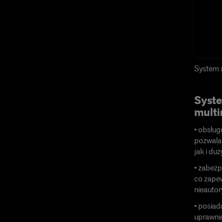
System s
Syste
mult
• obsług
pozwala 
jak i duż
• zabezp
co zape
nieauto
• posiad
uprawnie