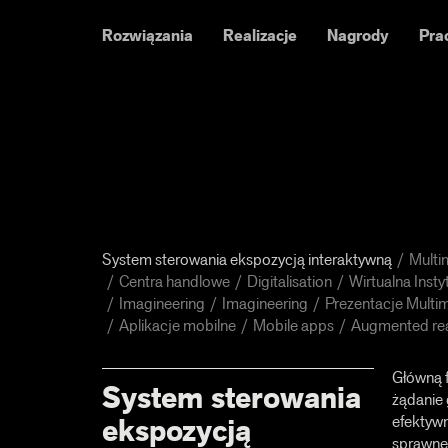
Rozwiązania
Realizacje
Nagrody
Pra
System sterowania ekspozycją interaktywną
Multi
Centra handlowe
Digitalisation
Wirtualna Insty
Imagineering
Imagineering
Prezentacje Multi
Aplikacje mobilne
Mobile apps
Augmented rea
Główną 
System sterowania
żądanie 
efektywn
ekspozycją
sprawne 