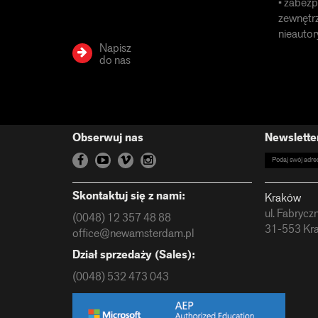
• zabezp
zewnętrz
nieauto
Napisz
do nas
Obserwuj nas
Newslette
Skontaktuj się z nami:
Kraków
ul. Fabrycz
(0048) 12 357 48 88
31-553 Kr
office@newamsterdam.pl
Dział sprzedaży (Sales):
(0048) 532 473 043