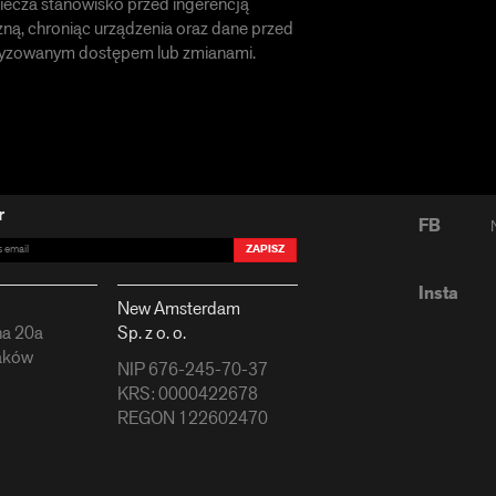
iecza stanowisko przed ingerencją
ną, chroniąc urządzenia oraz dane przed
ryzowanym dostępem lub zmianami.
r
FB
ZAPISZ
Insta
New Amsterdam
na 20a
Sp. z o. o.
aków
NIP 676-245-70-37
KRS: 0000422678
REGON 122602470