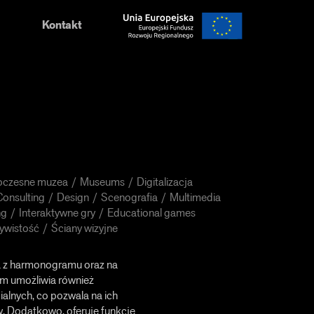
Kontakt
czesne muzea
Museums
Digitalizacja
Consulting
Design
Scenografia
Multimedia
ng
Interaktywne gry
Educational games
ywistość
Ściany wizyjne
a z harmonogramu oraz na
tem umożliwia również
ialnych, co pozwala na ich
w. Dodatkowo, oferuje funkcje