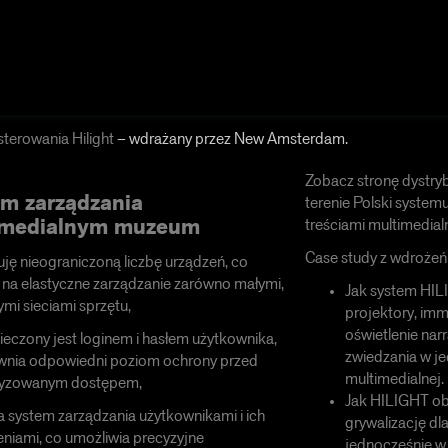
terowania Hilight
– wdrażany przez New Amsterdam.
Zobacz stronę dystryb
m zarządzania
terenie Polski
systemu
imedialnym muzeum
treściami multimedial
Case study z wdrożeń
uję nieograniczoną liczbę urządzeń, co
na elastyczne zarządzanie zarówno małymi,
Jak system HI
ymi sieciami sprzętu,
projektory, imm
oświetlenie narr
ieczony jest loginem i hasłem użytkownika,
zwiedzania w je
wnia odpowiedni poziom ochrony przed
multimedialnej.
ryzowanym dostępem,
Jak HILIGHT ob
a system zarządzania użytkownikami i ich
grywalizację dl
niami, co umożliwia precyzyjne
jednocześnie w