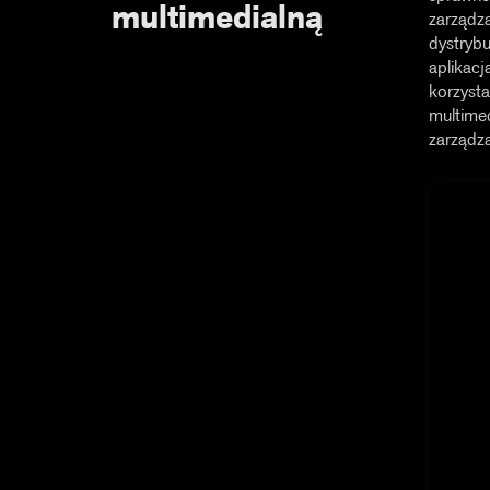
multimedialną
zarządza
dystrybu
aplikacj
korzysta
multime
zarządza