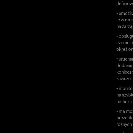
definiow
• umożli
je w gru
na zarzą
• obsług
czemu mo
określon
• urucha
dodania 
konieczn
zawsze d
• monito
na szybk
technicz
• ma moż
prezenta
różnych 