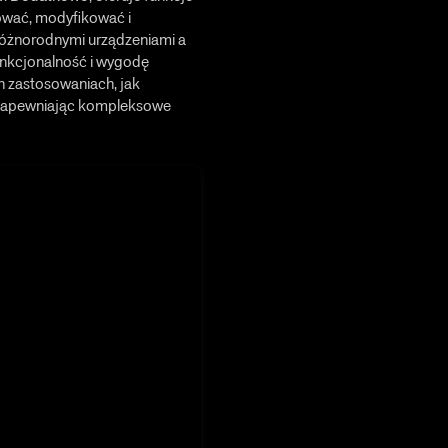
ować, modyfikować i
 różnorodnymi urządzeniami a
unkcjonalność i wygodę
ch zastosowaniach, jak
 zapewniając kompleksowe