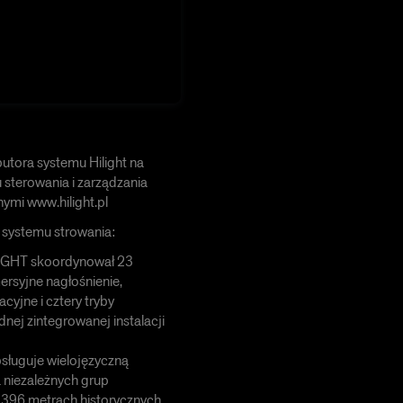
utora systemu Hilight na
 sterowania i zarządzania
nymi www.hilight.pl
 systemu strowania:
LIGHT skoordynował 23
ersyjne nagłośnienie,
acyjne i cztery tryby
dnej zintegrowanej instalacji
sługuje wielojęzyczną
a niezależnych grup
 396 metrach historycznych