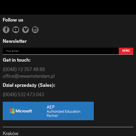
Follow us
Newsletter
SEND
Get in touch:
(0048) 12 357 48 88
office@newamsterdam.pl
Dział sprzedaży (Sales):
(0048) 532 473 043
Kraków