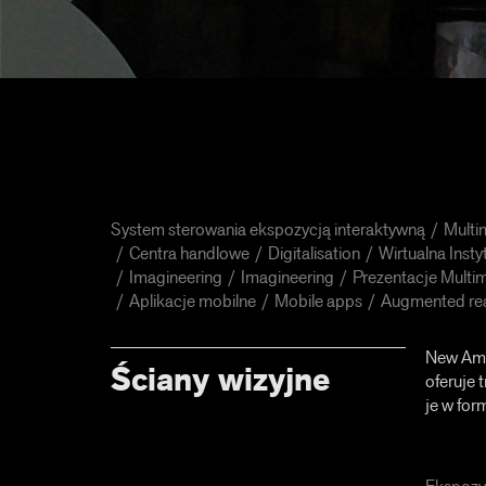
System sterowania ekspozycją interaktywną
Multi
Centra handlowe
Digitalisation
Wirtualna Insty
Imagineering
Imagineering
Prezentacje Multi
Aplikacje mobilne
Mobile apps
Augmented rea
New Amst
Ściany wizyjne
oferuje 
je w for