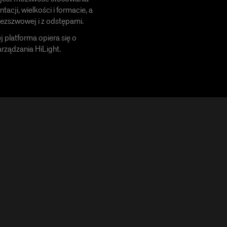
tacji, wielkości i formacie, a
bezszwowej i z odstępami.
 platforma opiera się o
arządzania HiLight.