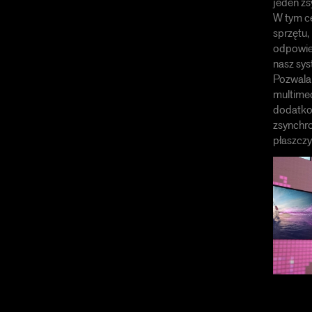
jeden zs
W tym c
sprzętu,
odpowie
nasz sys
Pozwala 
multimed
dodatko
zsynchro
płaszczy