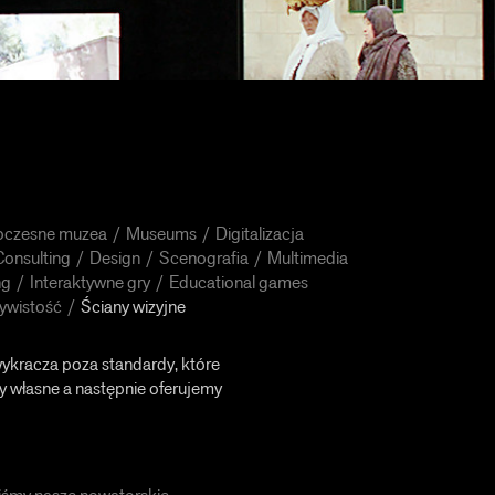
czesne muzea
Museums
Digitalizacja
Consulting
Design
Scenografia
Multimedia
ng
Interaktywne gry
Educational games
ywistość
Ściany wizyjne
ykracza poza standardy, które
y własne a następnie oferujemy