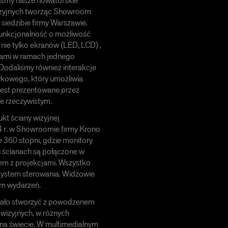
iśmy nasze nowatorskie
wizyjnych tworząc Showroom
 siedzibie firmy Warszawie.
funkcjonalność o możliwość
 nie tylko ekranów (LED, LCD) ,
cjami w ramach jednego
Dodaliśmy również interakcje
ykowego, który umożliwia
jest prezentowane przez
ie rzeczywistym.
kt ściany wizyjnej
 r. w Showroomie firmy Krono
 360 stopni, gdzie monitory
ścianach są połączone w
zem z projekcjami. Wszystko
system sterowania. Widzowie
um wydarzeń.
udało stworzyć z powodzenem
 wizyjnych, w różnych
 na świecie. W multimedialnym