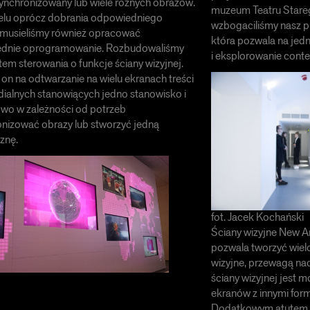
ynchronizowany lub wiele różnych obrazów.
muzeum Teatru Star
elu oprócz dobrania odpowiedniego
wzbogaciliśmy nasz p
 musieliśmy również opracować
która pozwala na jed
dnie oprogramowanie. Rozbudowaliśmy
i eksplorowanie cont
tem sterowania o funkcje ściany wizyjnej.
on na odtwarzanie na wielu ekranach treści
ialnych stanowiących jedno stanowisko i
wo w zależności od potrzeb
nizować obrazy lub stworzyć jedną
znę.
fot. Jacek Kochański
Ściany wizyjne New A
pozwala tworzyć wie
wizyjne, przewagą na
ściany wizyjnej jest m
ekranów z innymi for
Dodatkowym atutem j