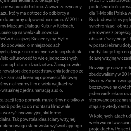
ja multimedialna to okazja, by
W 2013 r. zastosowal
ieć wspaniałe historie. Zawsze zaczynamy
podejście do ścian 
azu, który ma dotrzeć do odbiorcy a
dla T-Mobile Polska w
ie dobieramy odpowiednie media. W 2011 r.
Rozbudowaliśmy jej 
śmy Muzeum Dialogu Kultur w Kielcach,
synchronizacji obrazu
upiało się na wielokulturowości
ale również z projek
ców dzisiejszej Kielecczyzny. Był to
obszaru “wizyjnego”. 
 do opowieści o mniejszościach
w postaci ekranu dot
ch, dziś już nie obecnych w takiej skali jak
modyfikacje tego co 
Wielokulturowość to wiele jednoczesnych
ścianę wizyjną w czas
j samej historii i dziedzictwa. Zainspirowało
Rozwijając nasz produ
o nowatorskiego przedstawienia jednego ze
zbudowaliśmy w 2014
k – zamiast linearnej opowieści filmowej
Swiss w Żarach wersje
iśmy nielinearny film o wielu wątkach w
bezszwowe na dwóch 
 wizualnej z jedną narracją audio.
jeden wielki ekran ra
ealizacji tego pomysłu musieliśmy nie tylko w
sterowane przez nas 
osób podejść do montażu filmów ale
stają się wtedy centr
stworzyć innowacyjną platformę
W kolejnych latach 
ialną. Tak powstała idea ściany wizyjnej,
wiele wariantów ścian
eloekranowego stanowiska wyświetlającego
projektach w Polsce i