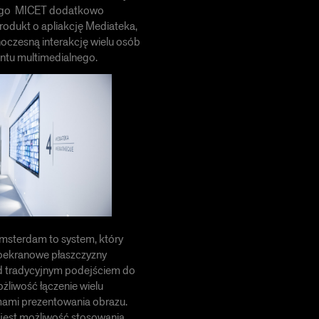
ego MICET dodatkowo
rodukt o apliakcję Mediateka,
noczesną interakcję wielu osób
entu multimedialnego.
msterdam to system, który
loekranowe płaszczyzny
d tradycyjnym podejściem do
ożliwość łączenie wielu
mami prezentowania obrazu.
est możliwość stosowania