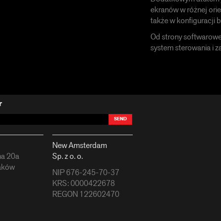
ekranów w różnej orien
także w konfiguracji 
Od strony softwarowej
system sterowania i z
r
SEND
New Amsterdam
na 20a
Sp. z o. o.
aków
NIP 676-245-70-37
KRS: 0000422678
REGON 122602470