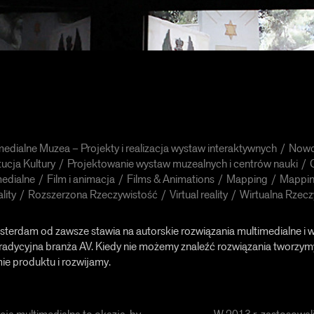
medialne Muzea – Projekty i realizacja wystaw interaktywnych
Nowo
tucja Kultury
Projektowanie wystaw muzealnych i centrów nauki
medialne
Film i animacja
Films & Animations
Mapping
Mappi
lity
Rozszerzona Rzeczywistość
Virtual reality
Wirtualna Rzecz
erdam od zawsze stawia na autorskie rozwiązania multimedialne i w
tradycyjna branża AV. Kiedy nie możemy znaleźć rozwiązania tworzym
mie produktu i rozwijamy.