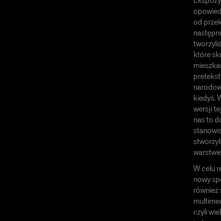
Ekspozyc
opowiedz
od przek
następn
tworzyli
które sk
mieszkań
pretekst
narodowy
kiedyś. 
wersji te
nas to d
stanowis
stworzyl
warstwie
W celu r
nowy sp
również 
multimed
czyli wi