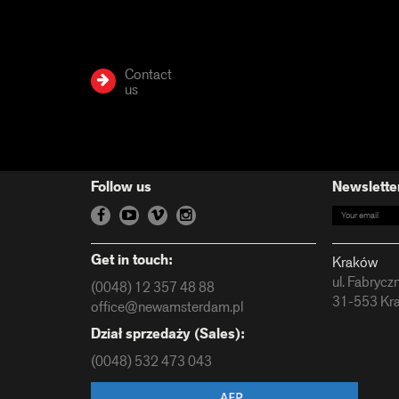
Contact
us
Follow us
Newslette
Get in touch:
Kraków
ul. Fabrycz
(0048) 12 357 48 88
31-553 Kr
office@newamsterdam.pl
Dział sprzedaży (Sales):
(0048) 532 473 043