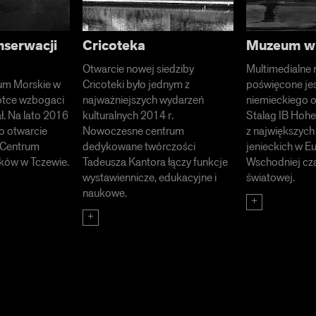
serwacji
Cricoteka
Muzeum w 
Otwarcie nowej siedziby
Multimedialne
m Morskie w
Cricoteki było jednym z
poświęcone je
ótce wzbogaci
najważniejszych wydarzeń
niemieckiego 
ł. Na lato 2016
kulturalnych 2014 r.
Stalag IB Hohe
o otwarcie
Nowoczesne centrum
z największyc
 Centrum
dedykowane twórczości
jenieckich w E
ków w Tczewie.
Tadeusza Kantora łączy funkcje
Wschodniej cza
wystawiennicze, edukacyjne i
światowej.
naukowe.