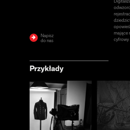
Digitali
odwzorow
rejestra
dziedzic
opowieśc
mające n
Napisz
cyfrowy 
do nas
Przykłady