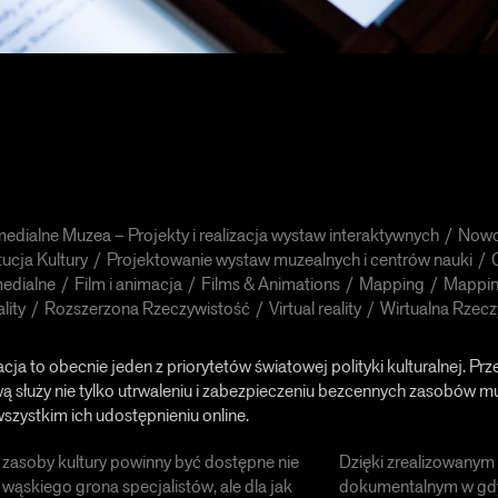
medialne Muzea – Projekty i realizacja wystaw interaktywnych
Nowo
tucja Kultury
Projektowanie wystaw muzealnych i centrów nauki
medialne
Film i animacja
Films & Animations
Mapping
Mappi
lity
Rozszerzona Rzeczywistość
Virtual reality
Wirtualna Rzecz
zacja to obecnie jeden z priorytetów światowej polityki kulturalnej. Pr
ą służy nie tylko utrwaleniu i zabezpieczeniu bezcennych zasobów mu
szystkim ich udostępnieniu online.
zasoby kultury powinny być dostępne nie
Dzięki zrealizowanym
a wąskiego grona specjalistów, ale dla jak
dokumentalnym w gd