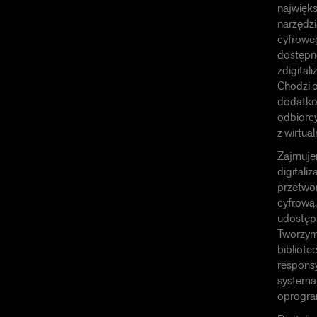
najwięks
narzędz
cyfroweg
dostępne
zdigital
Chodzi o
dodatko
odbiorcy
z wirtu
Zajmuje
digitali
przetwor
cyfrową,
udostępn
Tworzymy
bibliote
respons
systemam
oprogr