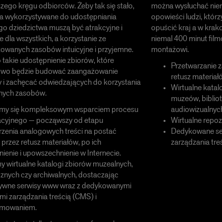
zego kręgu odbiorców. Żeby tak się stało,
można wysłuchać nie
ia wykorzystywane do udostępniania
opowieści ludzi, któr
o dziedzictwa muszą być atrakcyjne i
opuścić kraj a w kra
 dla wszystkich, a korzystanie ze
niemal 400 minut fil
izowanych zasobów intuicyjne i przyjemne.
montażowi.
 takie udostępnienie zbiorów, które
Przetwarzanie 
wo będzie budować zaangażowanie
retusz materiał
 i zachęcać odwiedzających do korzystania
Wirtualne katal
alnych zasobów.
muzeów, biblio
my się kompleksowym wsparciem procesu
audiowizualnyc
zacyjnego — począwszy od etapu
Wirtualne repoz
zenia analogowych treści na postać
Dedykowane se
 przez retusz materiałów, po ich
zarządzania tre
ienie i upowszechnienie w Internecie.
 wirtualne katalogi zbiorów muzealnych,
cznych czy archiwalnych, dostaczając
ywne serwisy www wraz z dedykowanymi
i zarządzania treścią (CMS) i
amowaniem.