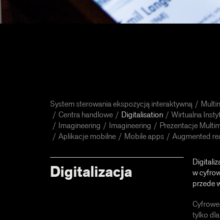
System sterowania ekspozycją interaktywną
Multi
Centra handlowe
Digitalisation
Wirtualna Insty
Imagineering
Imagineering
Prezentacje Multi
Aplikacje mobilne
Mobile apps
Augmented rea
Digitali
Digitalizacja
w cyfrow
przede w
Cyfrowe 
tylko dl