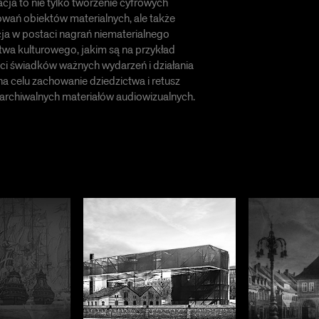
zacja to nie tylko tworzenie cyfrowych
ań obiektów materialnych, ale także
cja w postaci nagrań niematerialnego
twa kulturowego, jakim są na przykład
i świadków ważnych wydarzeń i działania
a celu zachowanie dziedzictwa i retusz
archiwalnych materiałów audiowizualnych.