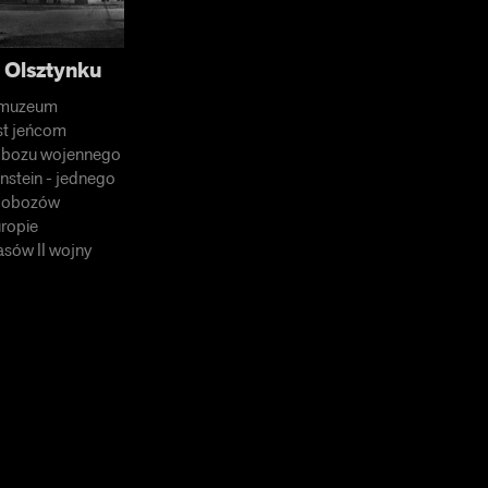
Olsztynku
 muzeum
st jeńcom
obozu wojennego
nstein - jednego
h obozów
uropie
sów II wojny