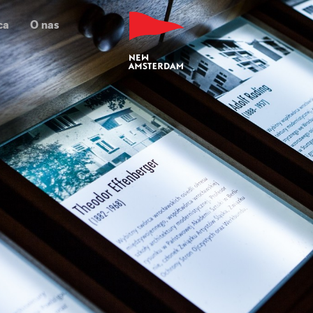
ca
O nas