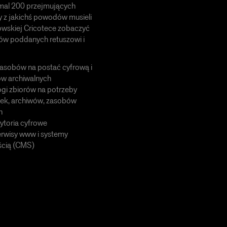
mal 200 przejmujących
zy z jakichś powodów musieli
kowskiej Cricotece zobaczyć
mów poddanych retuszowi i
zasobów na postać cyfrową i
ów archiwalnych
ogi zbiorów na potrzeby
tek, archiwów, zasobów
h
ytoria cyfrowe
rwisy www i systemy
ścią (CMS)